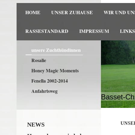
HOME
UNSER ZUHAUSE
WIR UND UN
RASSESTANDARD
IMPRESSUM
LINKS
unsere Zuchthündinnen
Rosalie
Honey Magic Moments
Fenella 2002-2014
Anfahrtsweg
Basset-Ch
UNSE
NEWS