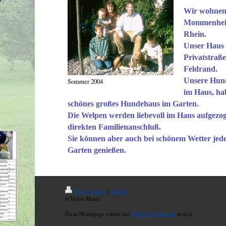
Wir wohnen 
Mommenhei
Rhein.
Unser Haus l
Privatstraß
Feldrand.
Unsere Hun
Sommer 2004
im Haus, ha
schönes großes Hundehaus im Garten.
Die Welpen werden liebevoll im Haus aufgezo
direkten Familienanschluß.
Sie können aber auch bei schönem Wetter jede
Garten genießen.
Druckversion
|
Sitemap
© Heinz Mann
Diese Homepage wurde mit
IONOS MyWebsite
erstellt.