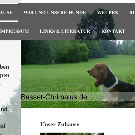
AUSE
WIR UND UNSERE HUNDE
WELPEN
B
IMPRESSUM
LINKS & LITERATUR
KONTAKT
aben
lpen
6
Basset-Chrimalus.de
ind
Unser Zuhause
nd
)